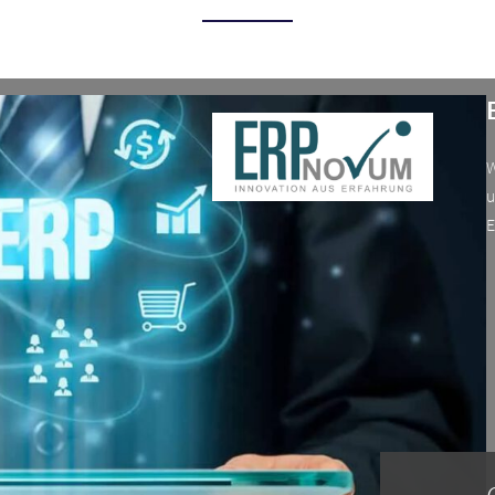
W
u
E